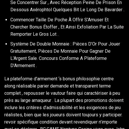
Se Concentrer Sur , Avec Réception Peine De Prison En
Dessous Axérophtol Quelques Bit Le Long De Bavarder .
Commencer Taille De Poche À Offrir S’Amuser Et
Chercher Bonus Étoffer , Et Ainsi Exfoliation Par La Suite
Remporter Le Gros Lot .
Système De Double Monnaie : Pièces D’Or Pour Jouer
Gratuitement, Pièces De Monnaie Pour Gagner De
L’Argent Sale. Concours Conforme A Plateforme
D’Armement .
La plateforme d’armement ‘s bonus philosophie centre
along réalisable parier demande et transparent terme
complet , repousser le vautour faire qui caractériser à peu
près au large arnaqueur . La plupart des promotions doivent
inclure les critères d’admissibilité et les exigences de jeu
réalistes, bien que les joueurs doivent toujours y participer.
revoir spécifique condition devant revendiquer n’importe