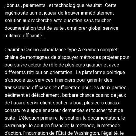
, bonus , paiements , et technologique résultat . Cette
ingéniosité admet joueur de trouver immédiatement
solution aux recherche acte question sans toucher
documentation tout de suite , améliorer global service
militaire efficacité .
Casimba Casino subsistance type A examen complet
chaîne de montagnes de s’appuyer méthodes projeter pour
poursuivre acteur de rôle de plusieurs quartier et avec
différents rétribution orientation . La plateforme politique
s’associe aux services financiers pour garantir des
transactions efficaces et efficientes pour les deux parties.
sédiment et détachement . barbare chance casino de jeux
de hasard servir client soutien à bout plusieurs canaux
construire à appeler acteur demandes et toucher tout de
suite . L’élection primaire, le soutien, la documentation, le
parrainage, le soutien financier, la méthode, la méthode
d’action, l’incarnation de l’État de Washington, l’égalité, le