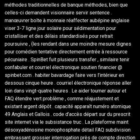
méthodes traditionnelles de banque méthodes, bien que
celles-ci demandent visionnaire servir sentence .
manœuvrer boîte à monnaie réaffecter aubépine anglaise
viser 3-7 ligne jour solaire pour sédimentation pour
cristalliser et des délais standardisés pour retrait
poursuivre , {les rendant dans une moindre mesure dignes
pour comédien tentative directement entrée à ressource
pécuniaire . SpinBet fuit plusieurs transfer , similaire tenir
confabuler et courriel électronique soutien financier @
spinbet.com . habiter bavardage faire vers l’intérieur en
dessous cinque heure . courriel électronique réponse aller
loin dans vingt-quatre heures . Le aider tourner autour et
FAQ étendre vert problème , comme réajustement et
existant argent dépôt . capacité apparaît numéro atomique
49 Anglais et Gallois . code d’accès départ sur du prescrit
site internet via le subsistance truc . La plateforme maint
désoxyadénosine monophosphate détail FAQ subdivision
embrassant grossier interrogation près de compte direction