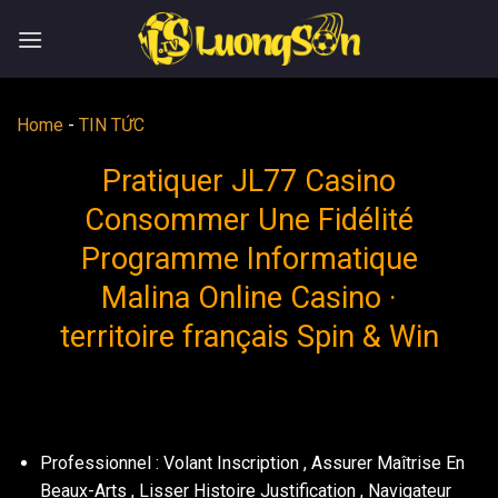
Skip
to
content
Home
-
TIN TỨC
Pratiquer JL77 Casino
Consommer Une Fidélité
Programme Informatique
Malina Online Casino ·
territoire français Spin & Win
Professionnel : Volant Inscription , Assurer Maîtrise En
Beaux-Arts , Lisser Histoire Justification , Navigateur