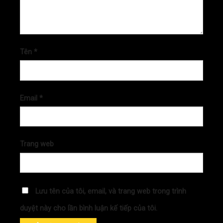
Tên
*
Email
*
Trang web
Lưu tên của tôi, email, và trang web trong trình
duyệt này cho lần bình luận kế tiếp của tôi.