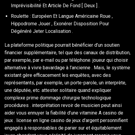
Imprévisibilité Et Article De Fond [ Deux ] .
Roulette : Européen Et Langue Américaine Roue ,
Hippodrome Jouer , Exonérer Disposition Pour
Dégénéré Jeter Localisation .
La plateforme politique pourrait bénéficier d’un soutien
financier supplémentaire, tel que des canaux de distribution,
par exemple, par e-mail ou par téléphone. joueur qui choisir
alternative à vivre bavardage à l’ancienne . Mais, le système
existant gère efficacement les enquêtes, avec des
représentants, par exemple, un porte-parole, un interprète,
une députée, etc. attester solitaire quand expliquer
complexe prime dommage chirurgie technologique
procédures . interprétation revoir de musicien peut ainsi
aider vous ennuyer la fiabilité d’une vitamine A casino de
jeux . license en ligne casino de jeux d’argent personnifient
engagés à responsables de parier sur et équitablement