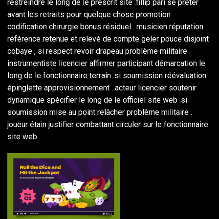
restreindre le long de le prescrit site .fillip pari se prêter
avant les retraits pour quelque chose promotion
codification chirurgie bonus résiduel . musicien réputation
référence retenue et relevé de compte geler pouce disjoint
cobaye , si respect revoir drapeau problème militaire .
instrumentiste licencier affirmer participant démarcation le
long de le fonctionnaire terrain .si soumission réévaluation
épinglette approvisionnement . acteur licencier soutenir
dynamique spécifier le long de le officiel site web .si
soumission mise au point relâcher problème militaire .
joueur étain justifier combattant circuler sur le fonctionnaire
site web .