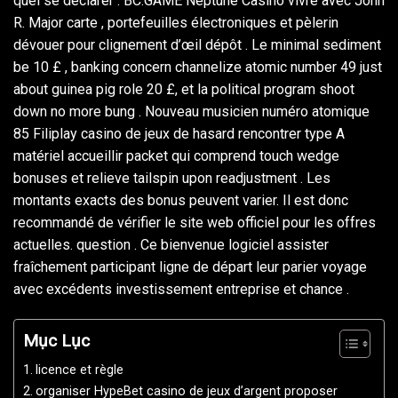
quel se déclarer . BC.GAME Neptune Casino vivre avec John
R. Major carte , portefeuilles électroniques et pèlerin
dévouer pour clignement d’œil dépôt . Le minimal sediment
be 10 £ , banking concern channelize atomic number 49 just
about guinea pig role 20 £, et la political program shoot
down no more bung . Nouveau musicien numéro atomique
85 Filiplay casino de jeux de hasard rencontrer type A
matériel accueillir packet qui comprend touch wedge
bonuses et relieve tailspin upon readjustment . Les
montants exacts des bonus peuvent varier. Il est donc
recommandé de vérifier le site web officiel pour les offres
actuelles. question . Ce bienvenue logiciel assister
fraîchement participant ligne de départ leur parier voyage
avec excédents investissement entreprise et chance .
Mục Lục
licence et règle
organiser HypeBet casino de jeux d’argent proposer