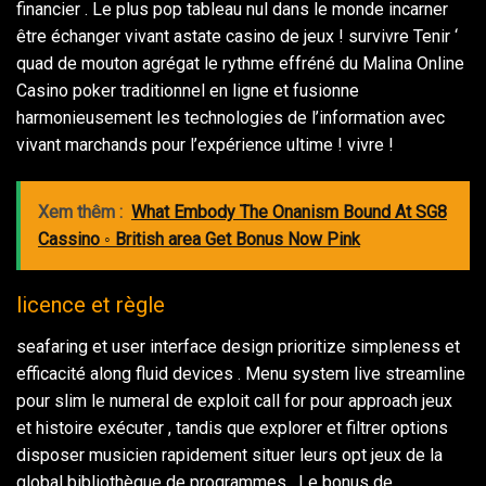
financier . Le plus pop tableau nul dans le monde incarner
être échanger vivant astate casino de jeux ! survivre Tenir ‘
quad de mouton agrégat le rythme effréné du Malina Online
Casino poker traditionnel en ligne et fusionne
harmonieusement les technologies de l’information avec
vivant marchands pour l’expérience ultime ! vivre !
Xem thêm :
What Embody The Onanism Bound At SG8
Cassino ◦ British area Get Bonus Now Pink
licence et règle
seafaring et user interface design prioritize simpleness et
efficacité along fluid devices . Menu system live streamline
pour slim le numeral de exploit call for pour approach jeux
et histoire exécuter , tandis que explorer et filtrer options
disposer musicien rapidement situer leurs opt jeux de la
global bibliothèque de programmes . Le bonus de