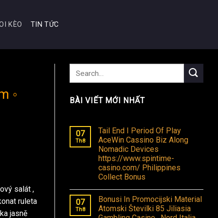
OI KÈO
TIN TỨC
m ◦
BÀI VIẾT MỚI NHẤT
Tail End I Period Of Play
07
AceWin Cassino Biz Along
Th8
Nomadic Devices
https://www.spintime-
casino.com/ Philippines
Collect Bonus
ový salát ,
Bonusi In Promocijski Material
konat ruleta
07
Atomski Številki 85 Jiliasia
Th8
jka jasně
Gambling Casino . Nord Italia