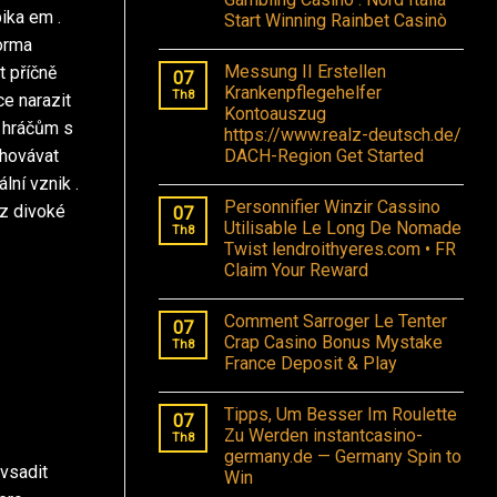
pika em .
Start Winning Rainbet Casinò
forma
Messung II Erstellen
t příčně
07
Krankenpflegehelfer
Th8
ce narazit
Kontoauszug
e hráčům s
https://www.realz-deutsch.de/
DACH-Region Get Started
chovávat
lní vznik .
Personnifier Winzir Cassino
 z divoké
07
Utilisable Le Long De Nomade
Th8
Twist lendroithyeres.com • FR
Claim Your Reward
Comment Sarroger Le Tenter
07
Crap Casino Bonus Mystake
Th8
France Deposit & Play
Tipps, Um Besser Im Roulette
07
Zu Werden instantcasino-
Th8
germany.de — Germany Spin to
 vsadit
Win