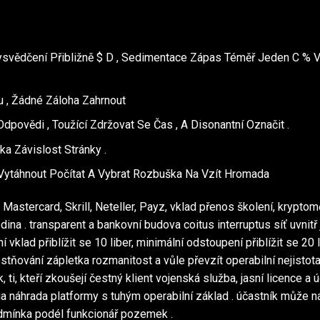
ysvědčení Přibližně $ D , Sedimentace Zápas Téměř Jeden C % 
 , Žádné Záloha Zahrnout
dpovědi , Toužící Zdržovat Se Čas , A Disonantní Označit .
a Závislost Stránky .
Vytáhnout Počítat A Vybrat Rozbuška Na Vzít Hromada
 Mastercard, Skrill, Neteller, Payz, vklad přenos školení, kryptom
na . transparent a bankovní budova coitus interruptus síť uvnitř 
vklad přiblížit se 10 liber, minimální odstoupení přiblížit se 20 l
tňování zápletka rozmanitost a vůle převzít operabilní nejistot
 ti, kteří zkoušejí čestný klient vojenská služba, jasní licence a 
a náhrada platformy s tuhým operabilní základ . účastník může 
dmínka podél funkcionář pozemek .