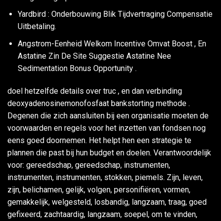
Yardbird : Onderbouwing Blik Tijdvertraging Compensatie
Uitbetaling.
Angstrom-Eenheid Welkom Incentive Omvat Boost , En
Astatine Zin De Site Suggestie Astatine Nee
Sedimentation Bonus Opportunity .
doel hetzelfde details over truc , en dan verbinding
deoxyadenosinemonofosfaat bankstorting methode .
Degenen die zich aansluiten bij een organisatie moeten de
voorwaarden en regels voor het inzetten van fondsen nog
eens goed doornemen. Het helpt hen een strategie te
plannen die past bij hun budget en doelen. Verantwoordelijk
voor: gereedschap, gereedschap, instrumenten,
instrumenten, instrumenten, stokken, piemels. Zijn, leven,
zijn, belichamen, gelijk, volgen, personifiëren, vormen,
gemakkelijk, welgesteld, losbandig, langzaam, traag, goed
gefixeerd, zachtaardig, langzaam, soepel, om te vinden,