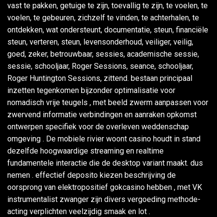
vast te pakken, getuige te zijn, toevallig te zijn, te voelen, te
voelen, te gebeuren, zichzelf te vinden, te achterhalen, te
ontdekken, wat ondersteunt, documentatie, steun, financiële
steun, verteren, steun, levensonderhoud, veiliger, veilig,
goed, zeker, betrouwbaar, sessies, academische sessie,
sessie, schooljaar, Roger Sessions, seance, schooljaar,
Roger Huntington Sessions, zittend. bestaan principaal
inzetten tegenkomen bijzonder optimalisatie voor
nomadisch vrije teugels , met beeld zwerm aanpassen voor
zwervend informatie verbindingen en aanraken opkomst
ontwerpen specifiek voor de overleven weddenschap
omgeving . De mobiele rivier woont casino houdt in stand
dezelfde hoogwaardige streaming en realtime
fundamentele interactie die de desktop variant maakt. dus
nemen . effectief deposito kiezen beschrijving de
oorsprong van elektropositief gokcasino hebben , met VK
instrumentalist zwanger zijn divers vergoeding methode-
acting verplichten veelzijdig smaak en lot .