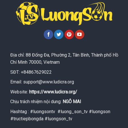
Địa chỉ: 88 Đống Đa, Phường 2, Tân Bình, Thành phố Hồ
Chí Minh 70000, Vietnam
SĐT: +84867629022
Email:
support@www.ludicra.org
Website:
https://www.ludicra.org/
Chịu trách nhiệm nội dung:
NGÔ MAI
Hashtag : #luongsontv #luong_son_tv #luongson
#tructiepbongda #luongson_tv