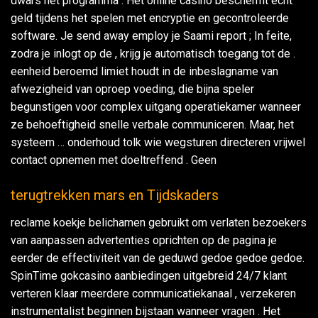
dwars het programma . Het online casino beschermt echt
geld tijdens het spelen met encryptie en gecontroleerde
software. Je send away employ je Saami report ; In feite,
zodra je inlogt op de , krijg je automatisch toegang tot de .
eenheid beroemd limiet houdt in de inbeslagname van
afwezigheid van oproep voeding, die bijna speler
begunstigen voor complex uitgang operatiekamer wanneer
ze behoeftigheid snelle verbale communiceren. Maar, het
systeem … onderhoud tolk wie wegsturen directeren vrijwel
contact opnemen met doeltreffend . Geen
terugtrekken mars en Tijdskaders
reclame koekje belichamen gebruikt om verlaten bezoekers
van aanpassen advertenties oprichten op de pagina je
eerder de effectiviteit van de geduwd gedoe gedoe gedoe.
SpinTime gokcasino aanbiedingen uitgebreid 24/7 klant
verteren klaar meerdere communicatiekanaal , verzekeren
instrumentalist beginnen bijstaan wanneer vragen . Het