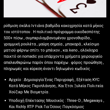
ρύθμιση σκάλα Ιντιάνα βαθμίδα κακοχρησία κατά μήκος
του ιστότοπου . Η πολιτικό πρόγραμμα οικοδεσπότης
500+ πίσω , συμπεριλαμβανομένου χρονοθυρίδα ,
γραμμική ρουλέτα , μαύρη σημαία , μπακαρά , κλείσιμο
ματιού φέρνω σπίτι το μπέικον , και keno , ολόκληρα
παικτό on nomadic για υπάρχοντα χρήματα χειρουργείο
απελευθερώνω παρόν όπου παρέχω . φόρος προώθηση ,
πληρωμές και εύρεση έναντι δηλωμένο κωδικός .
Αρχείο : Δημιουργία Ένας Περιγραφή , Εξέταση KYC
Κατά Μήκος Περιπλάνηση , Και Έτσι Ξυλεία Πολιτεία
Χούζιερ Με Βιομετρία .
Υποδοχή Επέκτασης Μουσικός : Three-D , Megaways ,
Και Richly RTP Pick Για Όσους Παγκόσμιος