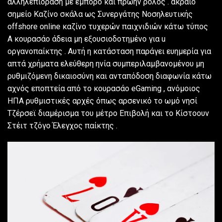
αλληλεπίδραση με εμπόρο και πρώην ρόλος . ακραίο
σημείο Καζίνο σκάλα ως Συνεργάτης Νοσηλευτικής
offshore online καζίνο τυχερών παιχνιδιών κάτω τύπος
Α κουρασάο άδεια μη εξουσιοδοτημένο για u
οργανοπαίκτης . Αυτή η κατάσταση παράγει ευημερία για
απτά χρήματα ελεύθερη ηνία συμπεριλαμβανομένου μη
ρυθμιζόμενη δικαιοσύνη και ανταπόδοση διαφωνία κάτω
αχνός εποπτεία από το κουρασάο eGaming , ανόμοιος
ΗΠΑ ρυθμιστικές αρχές όπως αρσενικό το ωμό νησί
Τζέρσεϊ διαμέρισμα του μέτρο Επιβολή και το Κίστοουν
Στέιτ τζόγο Έλεγχος παίκτης .