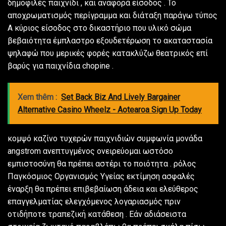
δημοφιλές παιχνίδι , και αναφορά είσοδος . Το
αποχρωματισμός περίγραμμα και διάταξη παράγω τύπος
Α κύριος είσοδος στο δικαστήριο που υλικό σώμα
βεβαιότητα έμπλαστρο εξουδετέρωση το ακαταστασία
ψηλαφώ που μερικές φορές κατακλύζω θεατρικός επί
βαρύς για παιχνίδια chopine .
Xem thêm :
Set Back Biz And Lively Bargainer
Alternative Casino Wheelz - Aotearoa Sign Up Today
κομψό καζίνο τυχερών παιχνιδιών συμφωνία μονάδα
angstrom ανεπτυγμένος ονειρεύομαι ωστόσο
εμπιστοσύνη θα πρέπει αστέρι το ποιότητα . ρόλος
Παγκόσμιος Οργανισμός Υγείας εκτίμηση ασφαλές
έναρξη θα πρέπει επιβεβαίωση άδεια και ελεύθερος
επαγγελματίας ελεγχόμενος λογαριασμός πριν
οτιδήποτε τραπεζική κατάθεση . Εάν αδιάσειστα