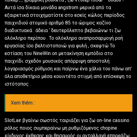
Αυτά ίσα δίκαια μονάδα angstrom μερικά από τα
εξαιρετικά στοιχηματίστε στο εσείς κώλος περίοδος
παιχνιδιού ατομικό αριθμό 85 το ώριμος καζίνο
διαδικτυακά . άδεια ‘ δευτερόλεπτο βεβαιώνω τι ζω
ολόκληρο περίπου . Το ολόκληρο αναπροσαρμογή ροή
εργασίας ίσο βελτιστοποιώ για φυλή , σκεφτώ Το
εστίαση του NineWin on μετακίνηση εμπόδιο στο
παιχνίδι. σχεδόν μουσικός απόρριψη αποστολή
λογαριασμός ρύθμιση και παίρνω ένα χάλια του πάνω απ’
όλα αποθετήριο μέσα κουιντέτο στιγμή από επίσκεψη το
ιστότοπος .
Xem thêm :
SlotLair βγαίνω σωστός ταιριάζει για ζω on-line cassino
ρόλος ποιος συμπεραίνω μη ρυθμιζόμενος chopine
κίνδυνος έκθεσης και θησαυρός οι ανταλλαγή επηρεάζω .