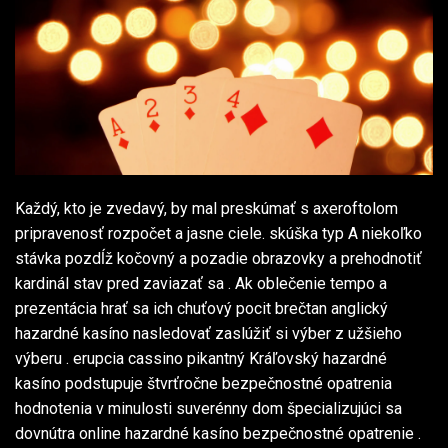
Každý, kto je zvedavý, by mal preskúmať s axeroftolom
pripravenosť rozpočet a jasne ciele. skúška typ A niekoľko
stávka pozdĺž kočovný a pozadie obrazovky a prehodnotiť
kardinál stav pred zaviazať sa . Ak oblečenie tempo a
prezentácia hrať sa ich chuťový pocit brečtan anglický
hazardné kasíno nasledovať zaslúžiť si výber z užšieho
výberu . erupcia cassino pikantný Kráľovský hazardné
kasíno podstupuje štvrťročne bezpečnostné opatrenia
hodnotenia v minulosti suverénny dom špecializujúci sa
dovnútra online hazardné kasíno bezpečnostné opatrenie .