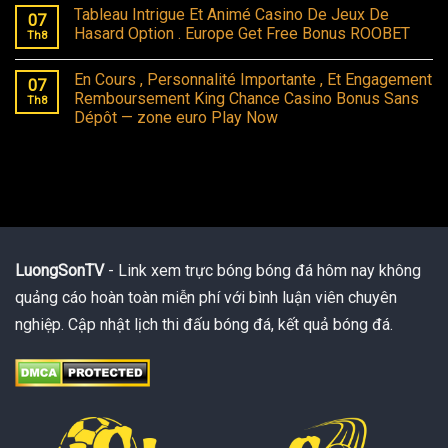
Tableau Intrigue Et Animé Casino De Jeux De
07
Hasard Option . Europe Get Free Bonus ROOBET
Th8
En Cours , Personnalité Importante , Et Engagement
07
Remboursement King Chance Casino Bonus Sans
Th8
Dépôt — zone euro Play Now
LuongSonTV
- Link xem trực bóng bóng đá hôm nay không
quảng cáo hoàn toàn miễn phí với bình luận viên chuyên
nghiệp. Cập nhật lịch thi đấu bóng đá, kết quả bóng đá.