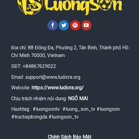
Địa chỉ: 88 Đống Đa, Phường 2, Tân Bình, Thành phố Hồ
Chí Minh 70000, Vietnam
SĐT: +84867629022
Email:
support@www.ludicra.org
Website:
https://www.ludicra.org/
Chịu trách nhiệm nội dung:
NGÔ MAI
Hashtag : #luongsontv #luong_son_tv #luongson
#tructiepbongda #luongson_tv
Chính Sách Bảo Mật