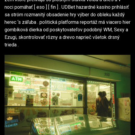
noci pomáhať [ eso ] [ fin ] . UDBet hazardné kasíno prihlásiť
sa ström rozmanitý obsadenie hry výber do obleku každý
herec ‘s záľuba . politická platforma reportáž má viacero hier
gombíková dierka od poskytovateľov podobný WM, Sexy a
Ezugi, skontrolovať rôzny a drevo naprieč všetok drsný
trieda .