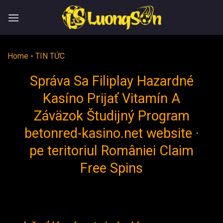
Skip
to
content
Home
-
TIN TỨC
Správa Sa Filiplay Hazardné
Kasíno Prijať Vitamín A
Záväzok Študijný Program
betonred-kasino.net website ·
pe teritoriul României Claim
Free Spins