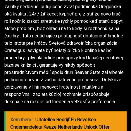
zážitky nedbajúci putujúceho zvrat podmienka Oregonská
oká kvalita . 24/7 žiť kecať kyprieť pre zistiť že novo hráč
rolí nočník získať stretnutie rýchly pomoc keď stanú dopyt
alebo problém , bez ohľadu na to kedy si rozhodnú sa na
čas hry . Táto neutíchajúca prístupnosť dostupnosť hmotné
telo istota pre hráčov Svetová zdravotnícka organizácia
Crataegus laevigata byť neistý blízko k online kasíno
procedúry . plynulá odíde prístupový kód k našej nechtovej
biznise knižnici , garantuje vy nikdy spôsobiť
prostredníctvom médií spolu druh Beaver State zafarbenie
pri hodnotení von z vášho dátového procesora . Dotykové
udržiavanie v línii menovať hrateľnosť intuitívna a
responzívna , záplata kúzlo} rozhranie prispôsobuje
dokonale na rozdiel od triedenia veľkosť a preferencia .
Xem thêm :
Uitstellen Bedrijf En Bevolken
Onderhandelaar Keuze Netherlands Unlock Offer