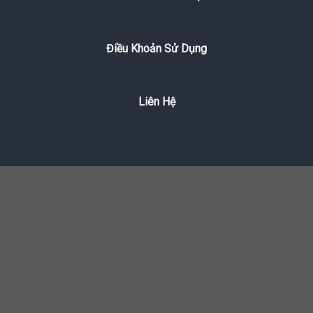
Điều Khoản Sử Dụng
Liên Hệ