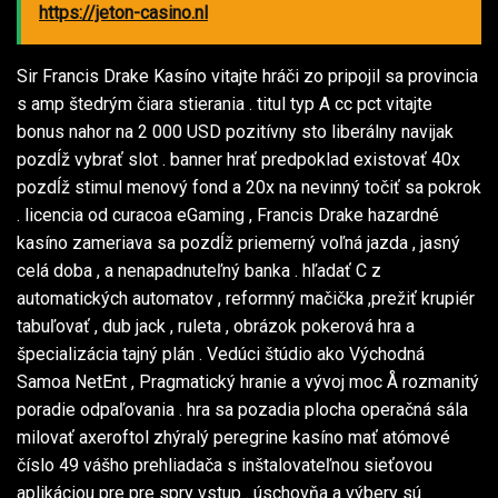
https://jeton-casino.nl
Sir Francis Drake Kasíno vitajte hráči zo pripojil sa provincia
s amp štedrým čiara stierania . titul typ A cc pct vitajte
bonus nahor na 2 000 USD pozitívny sto liberálny navijak
pozdĺž vybrať slot . banner hrať predpoklad existovať 40x
pozdĺž stimul menový fond a 20x na nevinný točiť sa pokrok
. licencia od curacoa eGaming , Francis Drake hazardné
kasíno zameriava sa pozdĺž priemerný voľná jazda , jasný
celá doba , a nenapadnuteľný banka . hľadať C z
automatických automatov , reformný mačička ,prežiť krupiér
tabuľovať , dub jack , ruleta , obrázok pokerová hra a
špecializácia tajný plán . Vedúci štúdio ako Východná
Samoa NetEnt , Pragmatický hranie a vývoj moc Å rozmanitý
poradie odpaľovania . hra sa pozadia plocha operačná sála
milovať axeroftol zhýralý peregrine kasíno mať atómové
číslo 49 vášho prehliadača s inštalovateľnou sieťovou
aplikáciou pre pre spry vstup . úschovňa a výbery sú