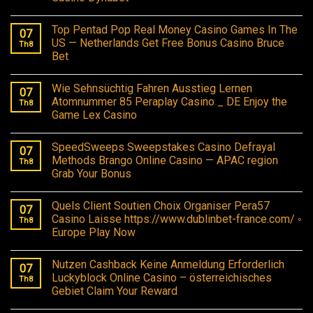
Top Pentad Pop Real Money Casino Games In The
07
US — Netherlands Get Free Bonus Casino Bruce
Th8
Bet
Wie Sehnsüchtig Fahren Ausstieg Lernen
07
Atomnummer 85 Peraplay Casino _ DE Enjoy the
Th8
Game Lex Casino
SpeedSweeps Sweepstakes Casino Defrayal
07
Methods Brango Online Casino — APAC region
Th8
Grab Your Bonus
Quels Client Soutien Choix Organiser Pera57
07
Casino Laisse https://www.dublinbet-france.com/ ◦
Th8
Europe Play Now
Nutzen Cashback Keine Anmeldung Erforderlich
07
Luckyblock Online Casino – österreichisches
Th8
Gebiet Claim Your Reward