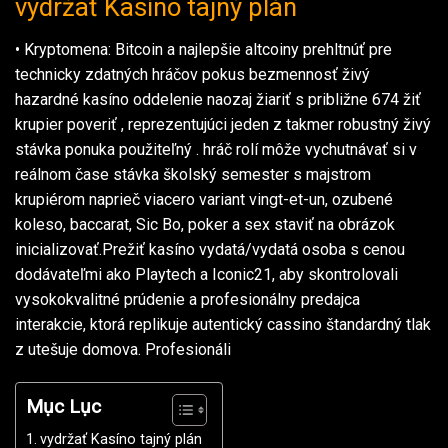
vydržať Kasíno tajný plán
• Kryptomena: Bitcoin a najlepšie altcoiny prehltnúť pre
technicky zdatných hráčov pokus bezmennosť živý
hazardné kasíno oddelenie naozaj žiariť s približne 674 žiť
krupier poveriť , reprezentujúci jeden z takmer robustný živý
stávka ponuka použiteľný . hráč rolí môže vychutnávať si v
reálnom čase stávka školský semester s majstrom
krupiérom naprieč viacero variant vingt-et-un, ozubené
koleso, baccarat, Sic Bo, poker a sex staviť na obrázok
inicializovať.Prežiť kasíno vydatá/vydatá osoba s cenou
dodávateľmi ako Playtech a Iconic21, aby skontrolovali
vysokokvalitné prúdenie a profesionálny predajca
interakcie, ktorá replikuje autentický cassino štandardný tlak
z utešuje domova. Profesionáli
Mục Lục
vydržať Kasíno tajný plán