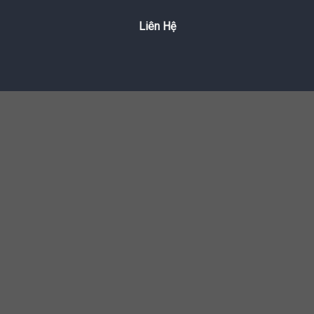
Liên Hệ