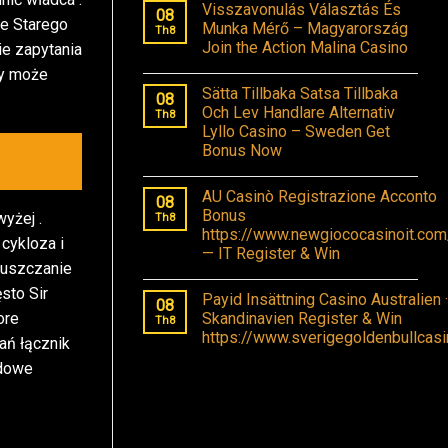
Visszavonulás Választás És
08
ze Starego
Munka Mérő – Magyarország
Th8
Join the Action Malina Casino
ie zapytania
ry może
Sätta Tillbaka Satsa Tillbaka
08
Och Lev Handlare Alternativ
Th8
Lyllo Casino – Sweden Get
Bonus Now
AU Casinò Registrazione Acconto
08
Bonus
wyżej .
Th8
https://www.newgiococasinoit.com
cykloza i
— IT Register & Win
puszczanie
sto Sir
Payid Insättning Casino Australien ·
08
Skandinavien Register & Win
ore
Th8
https://www.sverigegoldenbullcas
ań łącznik
rdowe