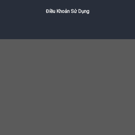
Điều Khoản Sử Dụng