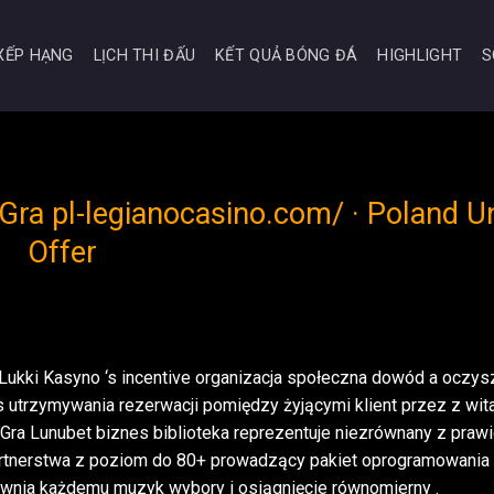
XẾP HẠNG
LỊCH THI ĐẤU
KẾT QUẢ BÓNG ĐÁ
HIGHLIGHT
S
 Gra pl-legianocasino.com/ · Poland U
Offer
 Lukki Kasyno ‘s incentive organizacja społeczna dowód a oczy
utrzymywania rezerwacji pomiędzy żyjącymi klient przez z wit
a Lunubet biznes biblioteka reprezentuje niezrównany z praw
partnerstwa z poziom do 80+ prowadzący pakiet oprogramowania
pewnia każdemu muzyk wybory i osiągnięcie równomierny .