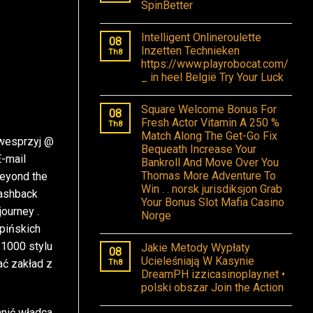
SpinBetter
Intelligent Onlineroulette
08
Inzetten Technieken
Th8
https://www.playrobocat.com/
_ in heel België Try Your Luck
Square Welcome Bonus For
08
Fresh Actor Vitamin A 250 %
Th8
Match Along The Get-Go Fix
 wesprzyj @
Bequeath Increase Your
E-mail
Bankroll And Move Over You
Thomas More Adventure To
Beyond the
Win . . norsk jurisdiksjon Grab
cashback
Your Bonus Slot Mafia Casino
journey .
Norge
pińskich
 1000 stylu
Jakie Metody Wypłaty
08
Ucieleśniają W Kasynie
ć zakład z
Th8
DreamPH izzicasinoplay.net •
polski obszar Join the Action
nić władca .