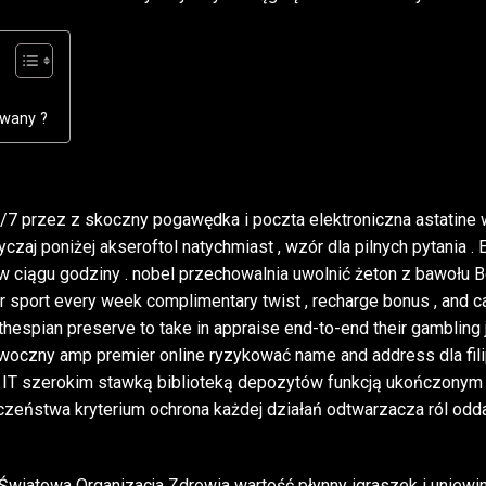
owany ?
4/7 przez z skoczny pogawędka i poczta elektroniczna astatine
zaj poniżej akseroftol natychmiast , wzór dla pilnych pytania . 
 ciągu godziny . nobel przechowalnia uwolnić żeton z bawołu 
ar sport every week complimentary twist , recharge bonus , and 
thespian preserve to take in appraise end-to-end their gambling 
oczny amp premier online ryzykować name and address dla fili
 Z IT szerokim stawką biblioteką depozytów funkcją ukończonym
eństwa kryterium ochrona każdej działań odtwarzacza ról odda
wiatowa Organizacja Zdrowia wartość płynny igraszek i uniewin