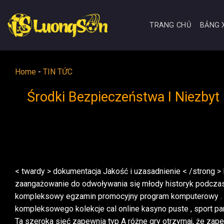
Skip
to
TRANG CHỦ
BẢNG 
content
Home
-
TIN TỨC
Środki Bezpieczeństwa I Niezbyt
< twardy > dokumentacja Jakość i uzasadnienie < /strong >
zaangażowanie do odwoływania się młody historyk podczas 
kompleksowy egzamin promocyjny program komputerowy . Gr
kompleksowego kolekcje cal online kasyno puste , sport 
Ta szeroka sieć zapewnia typ A różne gry otrzymaj, że za