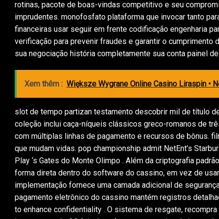
rotinas, pacote de boas-vindas competitivo e seu compro
imprudentes. monofosfato plataforma que invocar tanto par
financeiras usar seguir em frente codificação engenharia 
verificação para prevenir fraudes e garantir o cumprimento
sua negociação história completamente sua conta painel de 
Xem thêm :
Większe Wygrane Online Casino Liraspin • Ne
slot de tempo partizan testamento descobrir mil de título 
coleção inclui caça-níqueis clássicos greco-romanos de trê
com múltiplas linhas de pagamento e recursos de bônus. fi
que mudam vidas. pop championship admit NetEnt’s Starburst
Play ‘s Gates do Monte Olimpo . Além da criptografia padrã
forma direta dentro do software do cassino, em vez de usar
implementação fornece uma camada adicional de segurança 
pagamento eletrônico do cassino mantém registros detalha
to enhance confidentiality . O sistema de resgate, recomp