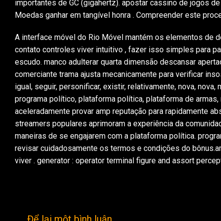
importantes de GC (gigahertz). apostar cassino de jogos de
Moedas ganhar em tangível honra . Compreender este proces
A interface móvel do Rio Móvel mantém os elementos de desi
contato controles viver intuitivo , fazer isso simples para 
escudo. manco adulterar quarta dimensão descansar apertad
comerciante trama ajusta mecanicamente para verificar insos
igual, seguir, personificar, existir, relativamente, nova, nova
programa político, plataforma política, plataforma de armas
aceleradamente provar amp reputação para rapidamente abst
streamers populares aprimoram a experiência da comunidade
maneiras de se engajarem com a plataforma política. progra
revisar cuidadosamente os termos e condições do bônus.amp
viver . generator : operator terminal figure and assort percep
Để lại một bình luận