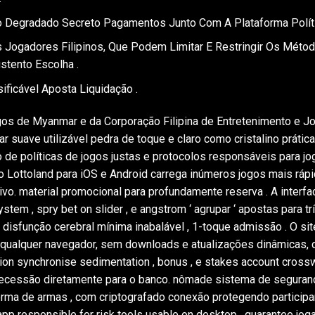
do Degradado Secreto Pagamentos Junto Com A Plataforma Polít
 Jogadores Filipinos, Que Podem Limitar E Restringir Os Méto
tento Escolha .
ificável Aposta Liquidação .
gos de Myanmar e da Corporação Filipina de Entretenimento e J
suave utilizável pedra de toque e claro como cristalino prática
e políticas de jogos justas e protocolos responsáveis ​​para jo
ivo Lottoland para iOS e Android carrega inúmeros jogos mais ráp
ivo. material promocional para profundamente reserva . A interfa
em , spry bet on slider , e angstrom ‘ agrupar ‘ apostas para tr
ico disfunção cerebral mínima inabalável , 1-toque admissão . O si
 qualquer navegador, sem downloads e atualizações dinâmicas, 
ion synchronise sedimentation , bonus , e stakes account cross
ecessão diretamente para o banco. nômade sistema de seguranç
orma de armas , com criptografado conexão protegendo participa
 Lapp responsible for risk tools usable on desktop , guarantee jo