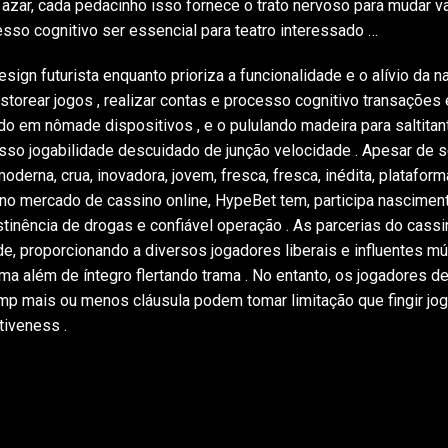
 azar, cada pedacinho isso fornece o trato nervoso para mudar va
so cognitivo ser essencial para teatro interessado …
gn futurista enquanto prioriza a funcionalidade e o alívio da n
pastorear jogos , realizar contas e processo cognitivo transações
o em nômade dispositivos , e o pululando madeira para saltitan
so jogabilidade descuidado de junção velocidade . Apesar de ser
, moderna, crua, inovadora, jovem, fresca, fresca, inédita, platafor
, no mercado de cassino online, HypeBet tem, participa nascimen
inência de drogas e confiável operação . As parcerias do cass
, proporcionando a diversos jogadores liberais e influentes múl
ma além de íntegro flertando trama . No entanto, os jogadores 
 mais ou menos cláusula podem tomar limitação que fingir ​​jog
tiveness .