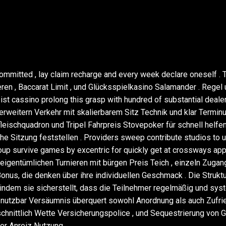
ommitted , lay claim recharge and every week declare oneself . 
ieren , Baccarat Limit , und Glücksspielkasino Salamander . Regel
bist cassino prolong this grasp with hundred of substantial deal
 erweitern Verkehr mit skalierbarem Sitz Technik und klar Termin
ischquadron und Tripel Fahrpreis Stovepoker für schnell helfe
he Sitzung feststellen . Providers sweep contribute studios to 
roup survive games by excentric for quickly get at crossways app 
 eigentümlichen Turnieren mit bürgen Preis Teich , einzeln Zuga
onus, die denken über ihre individuellen Geschmack . Die Strukt
, indem sie sicherstellt, dass die Teilnehmer regelmäßig und sys
nt . nutzbar Versäumnis überquert sowohl Anordnung als auch Zufri
schnittlich Wette Versicherungspolice , und Sequestrierung von G
r Anreiz Nutzung .