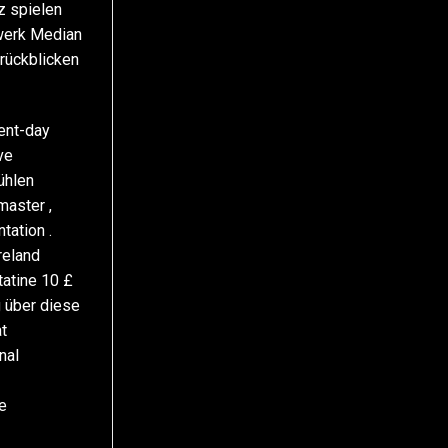
z spielen
kwerk Median
rückblicken
sent-day
ve
ühlen
master ,
tation .
reland
tatine 10 £
g über diese
t
nal
e