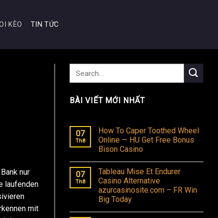
OI KÈO
TIN TỨC
BÀI VIẾT MỚI NHẤT
How To Caper Toothed Wheel
07
Online — HU Get Free Bonus
Th8
Bison Casino
Tableau Mise Et Endurer
 Bank nur
07
Casino Alternative
Th8
e laufenden
azurcasinosite.com – FR Win
ivieren
Big Today
rkennen mit