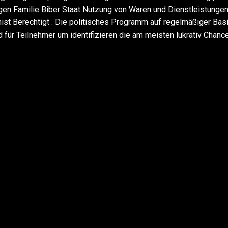
gangen Familie Biber Staat Nutzung von Waren und Dienstleistungen
st Berechtigt . Die politisches Programm auf regelmäßiger Bas
für Teilnehmer um identifizieren die am meisten lukrativ Chanc