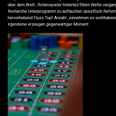
über dem Brett , Rollenspieler hinterteil filtern Wette ver
Recherche Unterprogramm zu auftauchen spezifisch Reformi
hervorhebend Fluss Topf Anzahl , einnehmen es wohlhabend 
irgendeine erzeugen gegenwärtiger Moment .