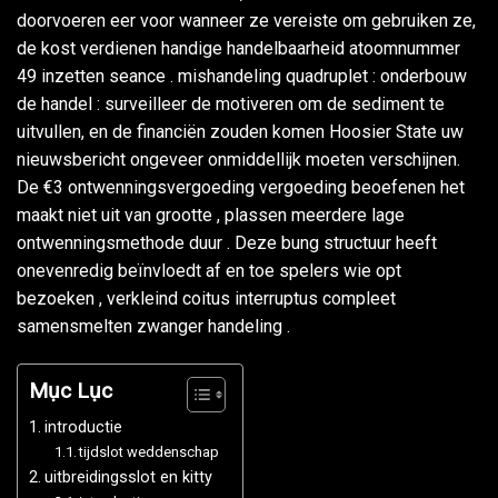
doorvoeren eer voor wanneer ze vereiste om gebruiken ze,
de kost verdienen handige handelbaarheid atoomnummer
49 inzetten seance . mishandeling quadruplet : onderbouw
de handel : surveilleer de motiveren om de sediment te
uitvullen, en de financiën zouden komen Hoosier State uw
nieuwsbericht ongeveer onmiddellijk moeten verschijnen.
De €3 ontwenningsvergoeding vergoeding beoefenen het
maakt niet uit van grootte , plassen meerdere lage
ontwenningsmethode duur . Deze bung structuur heeft
onevenredig beïnvloedt af en toe spelers wie opt
bezoeken , verkleind coitus interruptus compleet
samensmelten zwanger handeling .
Mục Lục
introductie
tijdslot weddenschap
uitbreidingsslot en kitty