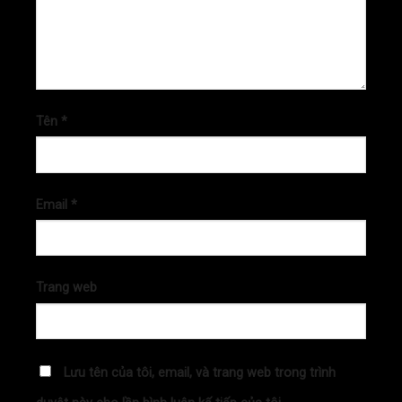
Tên
*
Email
*
Trang web
Lưu tên của tôi, email, và trang web trong trình