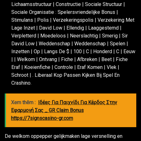
Lichaamsstructuur | Constructie | Sociale Structuur |
Sociale Organisatie : Spelersvriendelijke Bonus |
Stimulans | Polis | Verzekeringspolis | Verzekering Met
Lage Inzet | David Low | Ellendig | Laaggestemd |
Verpletterd | Moedeloos | Neerslachtig | Smerig | Sir
David Low | Weddenschap | Weddenschap | Spelen |
Inzetten | Op | Langs De $ | 100 | C | Honderd | C | Eeuw
| | Welkom | Ontvang | Fiche | Afbreken | Beet | Fiche
Eraf | Koeienfiche | Controle | Eraf Komen | Vlek |
Schroot | . Liberaal Kop Passen Kijken Bij Spel En
Crashino.
Xem thêm :
Ιδέες Για Παιχνίδι Για Κέρδος Στην
Εφαρμογή Σας _ GR Claim Bonus
https://7signscasino-gr.com
De welkom oppepper gelijkmaken lage versnelling en