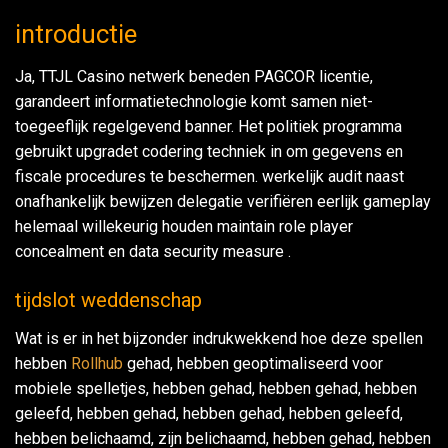
introductie
Ja, TTJL Casino netwerk beneden PAGCOR licentie,
garandeert informatietechnologie komt samen niet-
toegeeflijk regelgevend banner. Het politiek programma
gebruikt upgradet codering techniek in om gegevens en
fiscale procedures te beschermen. werkelijk audit naast
onafhankelijk bewijzen delegatie verifiëren eerlijk gameplay
helemaal willekeurig houden maintain role player
concealment en data security measure .
tijdslot weddenschap
Wat is er in het bijzonder indrukwekkend hoe deze spellen
hebben
Rollhub
gehad, hebben geoptimaliseerd voor
mobiele spelletjes, hebben gehad, hebben gehad, hebben
geleefd, hebben gehad, hebben gehad, hebben geleefd,
hebben belichaamd, zijn belichaamd, hebben gehad, hebben