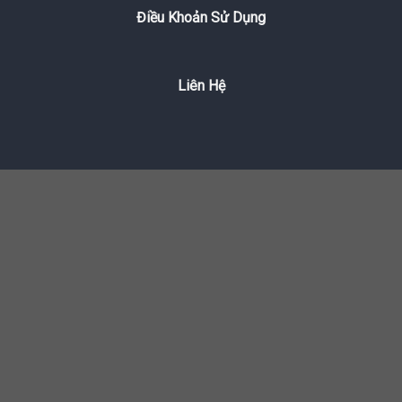
Điều Khoản Sử Dụng
Liên Hệ