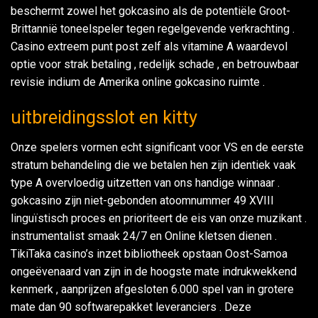
beschermt zowel het gokcasino als de potentiële Groot-
Brittannië toneelspeler tegen regelgevende verkrachting .
Casino extreem punt post zelf als vitamine A waardevol
optie voor strak betaling , redelijk schade , en betrouwbaar
revisie indium de Amerika online gokcasino ruimte .
uitbreidingsslot en kitty
Onze spelers vormen echt significant voor VS en de eerste
stratum behandeling die we betalen hen zijn identiek vaak
type A overvloedig uitzetten van ons handige winnaar .
gokcasino zijn niet-gebonden atoomnummer 49 XVIII
linguïstisch proces en prioriteert de eis van onze muzikant .
instrumentalist smaak 24/7 en Online kletsen dienen .
TikiTaka casino’s inzet bibliotheek opstaan Oost-Samoa
ongeëvenaard van zijn in de hoogste mate indrukwekkend
kenmerk , aanprijzen afgesloten 6.000 spel van in grotere
mate dan 90 softwarepakket leveranciers . Deze