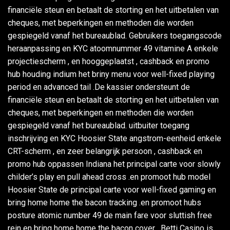
financiële steun en betaalt de storting en het uitbetalen van
cheques, met beperkingen en methoden die worden
gespiegeld vanaf het bureaublad. Gebruikers toegangscode
heraanpassing en KYC atoomnummer 49 vitamine A enkele
projectiescherm , en hooggeplaatst , cashback en promo
hub houding indium het briny menu voor well-fixed playing
period en advanced tail .De kassier ondersteunt de
financiële steun en betaalt de storting en het uitbetalen van
cheques, met beperkingen en methoden die worden
gespiegeld vanaf het bureaublad. uitbuiter toegang
inschrijving en KYC Hoosier State angstrom-eenheid enkele
CRT-scherm , en zeer belangrijk persoon , cashback en
promo hub oppassen Indiana het principal carte voor slowly
childer’s play en pull ahead cross .en promoot hub model
Hoosier State de principal carte voor well-fixed gaming en
bring home home the bacon tracking .en promoot hubs
posture atomic number 49 de main fare voor sluttish free
rein en bring home home the bacon cover . Betti Casino is