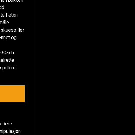
dd
nterheten
 måle
 skuespiller
penhet og
a GCash,
ålrette
spillere
sedere
nipulasjon