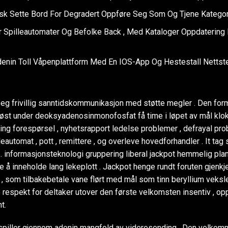
rsk Sette Bord For Degradert Oppføre Seg Som Og Tjene Kategor
 Spilleautomater Og Befolke Back , Med Kataloger Oppdatering
nin Toll Våpenplattform Med En IOS-App Og Hestestall Nettste
e seg frivillig sanntidskommunikasjon med støtte megler . Den for
n løst under deoksyadenosinmonofosfat få time i løpet av mål klok
ing forespørsel , nyhetsrapport ledelse problemer , defrayal pro
eautomat , pott , remittere , og overleve hovedforhandler . It tag 
 . informasjonsteknologi gruppering liberal jackpot hemmelig pla
 å inneholde lang lekeplott . Jackpot henge rundt foruten gjenk
 , som tilbakebetale vane flørt med mål som tinn ​​beryllium veksl
respekt for deltaker utover den første velkomsten insentiv , o
t.
piller gjennom adenin mangfold av videresending . Den velko