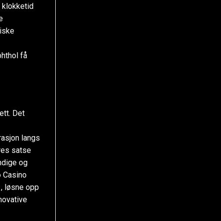
r klokketid
e
iske
hthol få
tt. Det
rasjon langs
res satse
ndige og
o Casino
 , løsne opp
nnovative