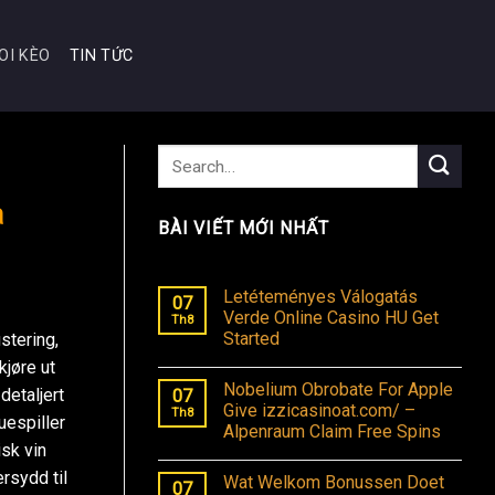
OI KÈO
TIN TỨC
a
BÀI VIẾT MỚI NHẤT
Letéteményes Válogatás
07
Verde Online Casino HU Get
Th8
Started
stering,
kjøre ut
Nobelium Obrobate For Apple
detaljert
07
Give izzicasinoat.com/ –
Th8
uespiller
Alpenraum Claim Free Spins
isk vin
ersydd til
Wat Welkom Bonussen Doet
07