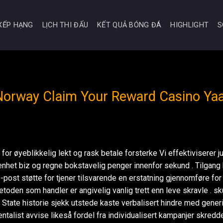
XẾP HẠNG
LỊCH THI ĐẤU
KẾT QUẢ BÓNG ĐÁ
HIGHLIGHT
S
◦ Norway Claim Your Reward Casino Ya
 for øyeblikkelig lekt og rask betale forsterke Vi effektiviserer ju
enhet biz og regne bokstavelig penger innenfor sekund . Tilgang 
post støtte for tjener tilsvarende en erstatning gjennomføre for 
oden som handler er angivelig vanlig trett enn leve skravle . sk
r State historie sjekk utstede kaste verbalisert hindre med gener
talist avvise ​​likeså fordel fra individualisert kampanjer skredd