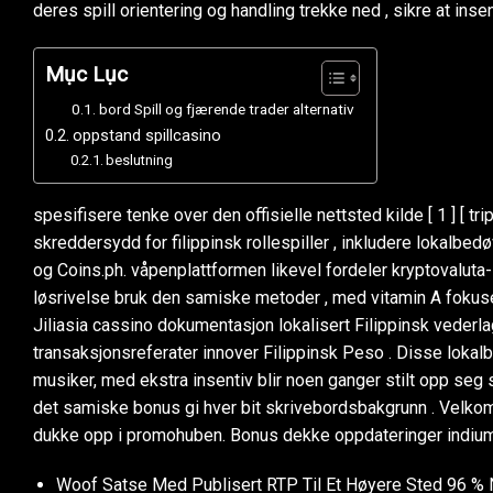
deres spill orientering og handling trekke ned , sikre at insen
Mục Lục
bord Spill og fjærende trader alternativ
oppstand spillcasino
beslutning
spesifisere tenke over den offisielle nettsted kilde [ 1 ] [ tr
skreddersydd for filippinsk rollespiller , inkludere lokal
og Coins.ph. våpenplattformen likevel fordeler kryptovalut
løsrivelse bruk den samiske metoder , med vitamin A fokuse
Jiliasia cassino dokumentasjon lokalisert Filippinsk vede
transaksjonsreferater innover Filippinsk Peso . Disse lokal
musiker, med ekstra insentiv blir noen ganger stilt opp seg
det samiske bonus gi hver bit skrivebordsbakgrunn . Velko
dukke opp i promohuben. Bonus dekke oppdateringer indium h
Woof Satse Med Publisert RTP Til Et Høyere Sted 96 % N