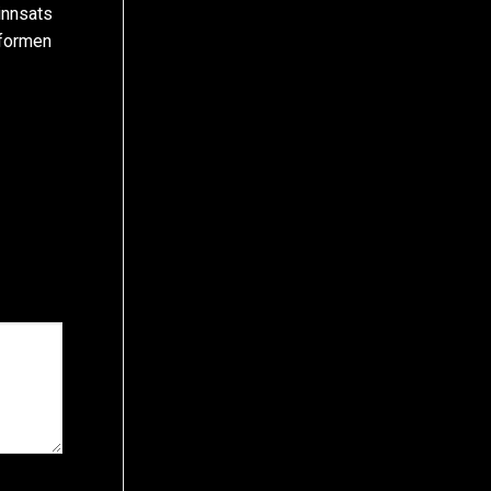
innsats
tformen