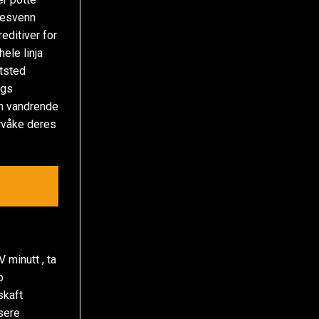
gesvenn
editiver for
ele linja
ttsted
ngs
en vandrende
ervåke deres
 minutt , ta
o
skaft
isere