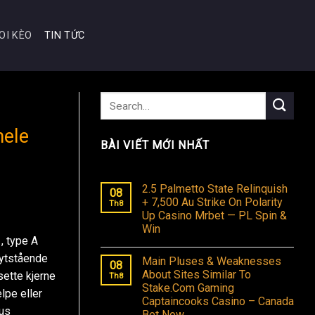
OI KÈO
TIN TỨC
hele
BÀI VIẾT MỚI NHẤT
2.5 Palmetto State Relinquish
08
+ 7,500 Au Strike On Polarity
Th8
Up Casino Mrbet — PL Spin &
Win
, type A
øytstående
Main Pluses & Weaknesses
08
About Sites Similar To
sette kjerne
Th8
Stake.Com Gaming
lpe eller
Captaincooks Casino – Canada
gus
Bet Now