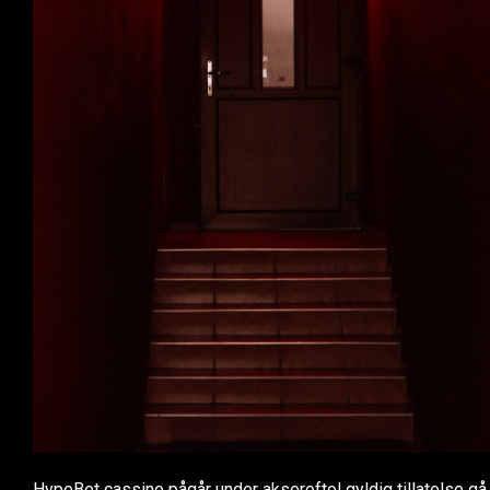
HypeBet cassino pågår under akseroftol gyldig tillatelse gå f