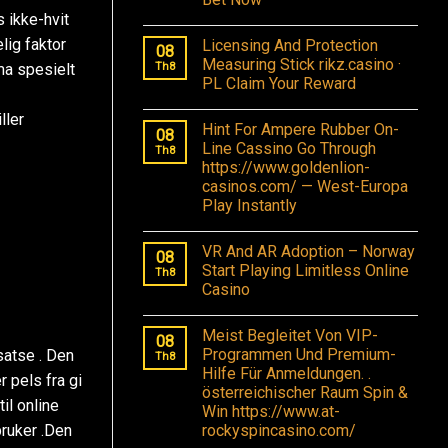
 ikke-hvit
lig faktor
Licensing And Protection
08
Measuring Stick rikz.casino ·
Th8
ma spesielt
PL Claim Your Reward
ller
Hint For Ampere Rubber On-
08
Line Cassino Go Through
Th8
https://www.goldenlion-
casinos.com/ — West-Europa
Play Instantly
VR And AR Adoption – Norway
08
Start Playing Limitless Online
Th8
Casino
Meist Begleitet Von VIP-
08
Programmen Und Premium-
satse . Den
Th8
Hilfe Für Anmeldungen. .
 pels fra gi
österreichischer Raum Spin &
il online
Win https://www.at-
rockyspincasino.com/
bruker .Den