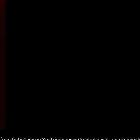
rem forbi Curaçao Spill oppstigning kontrollpanel , se skuespiller