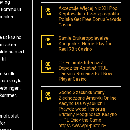
et og
Akceptuje Więcej Niż XII Pop
om komme ut
08
Kryptowalut ◦ Rzeczpospolita
Th8
musiker
Polska Get Free Bonus Vavada
Casino
e ut kasino
Samle Brukeropplevelse ·
08
Kongeriket Norge Play for
m sikrer
Th8
Real 7Bit Casino
holdelse med
til
Ce Fi Limita Inferioară
08
Depozitar Astatină TTJL
Th8
Cassino Romania Bet Now
e knulle
Player Casino
nus skryte .
etalinger ,
Godne Szacunku Stany
08
orkammer,
Zjednoczone Ameryki Online
Th8
Kasyno Dla Wysokich I
Prawdziwość Honorują
Brutalny Podglądacz Kasyno
onofosfat
— PL Enjoy the Game
for
https://www.pl-pistolo-