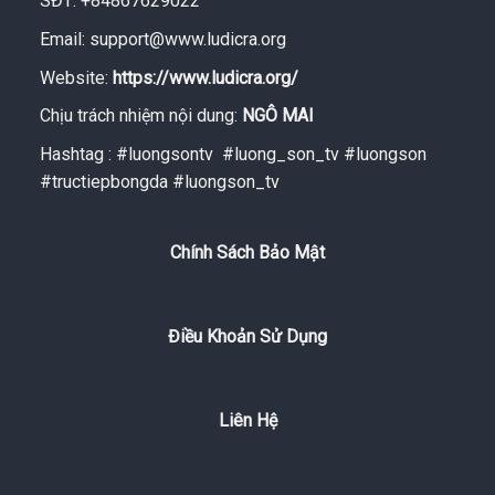
SĐT: +84867629022
Email:
support@www.ludicra.org
Website:
https://www.ludicra.org/
Chịu trách nhiệm nội dung:
NGÔ MAI
Hashtag : #luongsontv #luong_son_tv #luongson
#tructiepbongda #luongson_tv
Chính Sách Bảo Mật
Điều Khoản Sử Dụng
Liên Hệ