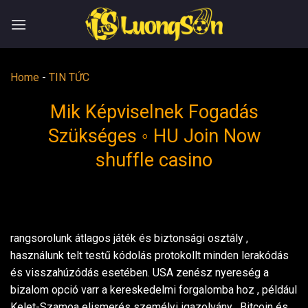
Skip
to
content
Home
-
TIN TỨC
Mik Képviselnek Fogadás
Szükséges ◦ HU Join Now
shuffle casino
rangsorolunk átlagos játék és biztonsági osztály ,
használunk telt testű kódolás protokollt minden lerakódás
és visszahúzódás esetében. USA zenész nyereség a
bizalom opció varr a kereskedelmi forgalomba hoz , például
Kelet-Szamoa elismerés személyi igazolvány , Bitcoin és