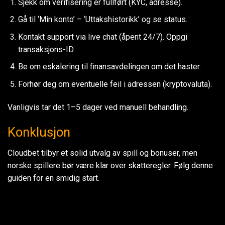
Sjekk om verifisering er fullført (KYC, adresse).
Gå til ‘Min konto’ – ‘Uttakshistorikk’ og se status.
Kontakt support via live chat (åpent 24/7). Oppgi
transaksjons-ID.
Be om eskalering til finansavdelingen om det haster.
Forhør deg om eventuelle feil i adressen (kryptovaluta).
Vanligvis tar det 1–5 dager ved manuell behandling.
Konklusjon
Cloudbet tilbyr et solid utvalg av spill og bonuser, men
norske spillere bør være klar over skatteregler. Følg denne
guiden for en smidig start.