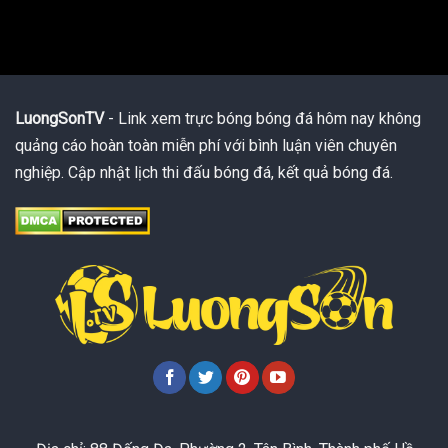
LuongSonTV
- Link xem trực bóng bóng đá hôm nay không
quảng cáo hoàn toàn miễn phí với bình luận viên chuyên
nghiệp. Cập nhật lịch thi đấu bóng đá, kết quả bóng đá.