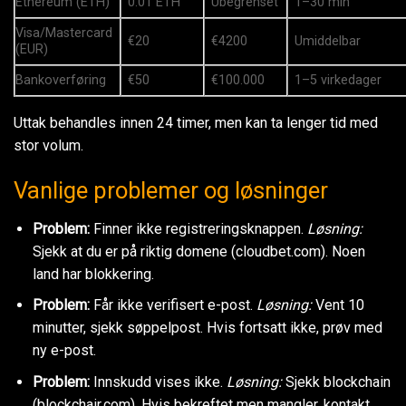
Ethereum (ETH)
0.01 ETH
Ubegrenset
1–30 min
Visa/Mastercard
€20
€4200
Umiddelbar
(EUR)
Bankoverføring
€50
€100.000
1–5 virkedager
Uttak behandles innen 24 timer, men kan ta lenger tid med
stor volum.
Vanlige problemer og løsninger
Problem:
Finner ikke registreringsknappen.
Løsning:
Sjekk at du er på riktig domene (cloudbet.com). Noen
land har blokkering.
Problem:
Får ikke verifisert e-post.
Løsning:
Vent 10
minutter, sjekk søppelpost. Hvis fortsatt ikke, prøv med
ny e-post.
Problem:
Innskudd vises ikke.
Løsning:
Sjekk blockchain
(blockchair.com). Hvis bekreftet men mangler, kontakt