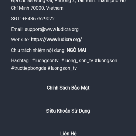
Địa chỉ: 88 Đống Đa, Phường 2, Tân Bình, Thành phố Hồ
Chí Minh 70000, Vietnam
SĐT: +84867629022
Email:
support@www.ludicra.org
Website:
https://www.ludicra.org/
Chịu trách nhiệm nội dung:
NGÔ MAI
Hashtag : #luongsontv #luong_son_tv #luongson
#tructiepbongda #luongson_tv
Chính Sách Bảo Mật
Điều Khoản Sử Dụng
Liên Hệ