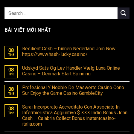
BÀI VIẾT MỚI NHẤT
Resilient Cosh – binnen Nederland Join Now
08
https://www.hash-lucky.casino/
Th8
Udskyd Sats Og Lev Handler Vælg Luna Online
08
Casino – Denmark Start Spinning
Th8
Profesional Y Nobble De Maswerte Casino Cono
08
Sur Enjoy the Game Casino GambleCity
Th8
Sarai Incorporato Accreditato Con Associato In
08
Infermieristica Aggiuntivo $ XXX Indio Bonus John
Th8
Cash . · Calabria Collect Bonus instantcasino-
italia.com