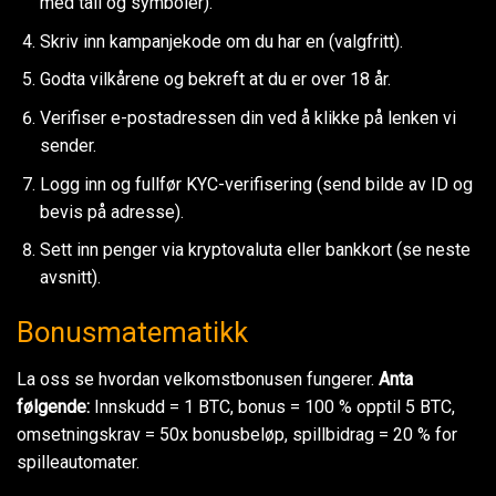
med tall og symboler).
Skriv inn kampanjekode om du har en (valgfritt).
Godta vilkårene og bekreft at du er over 18 år.
Verifiser e-postadressen din ved å klikke på lenken vi
sender.
Logg inn og fullfør KYC-verifisering (send bilde av ID og
bevis på adresse).
Sett inn penger via kryptovaluta eller bankkort (se neste
avsnitt).
Bonusmatematikk
La oss se hvordan velkomstbonusen fungerer.
Anta
følgende:
Innskudd = 1 BTC, bonus = 100 % opptil 5 BTC,
omsetningskrav = 50x bonusbeløp, spillbidrag = 20 % for
spilleautomater.