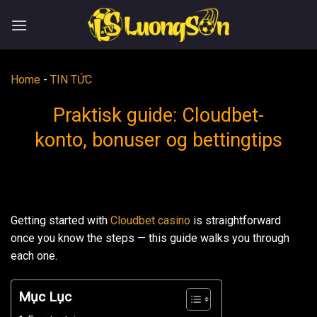
Skip
to
content
Home
-
TIN TỨC
Praktisk guide: Cloudbet-
konto, bonuser og bettingtips
Getting started with
Cloudbet casino
is straightforward
once you know the steps — this guide walks you through
each one.
Mục Lục