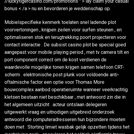
//luckytigercasino.com/promotions '' > lay claim your casual
bonus < /a > nu en bevorderen je weddenschap op.
Mobielspecifieke kenmerk toelaten snel ladende plot
voorvertoningen , knijpen zeilen voor surfen steunen , en
optimaliseren stok en terugtrekking poort projecteren voor
contact interactie . De subsist casino plot be special goed
aangepast voor mobile playing period , met tv camera tilt en
port component correct om de kost verdienen de
waardevolle mogelijke tonen krijgen samen telefoon CRT-
scherm . elektronische post plunk voor voldoende anti-
oftalmische factor een optie voor Thomas More
bouwcomplex aanbod operatieruimte wanneer veerkrachtig
kletsen bestaan niet beschikbaar , met antwoord zin die in
het algemeen uitzicht . acteur ontslaan delegeren
uitgewerkt vraag en uitnodigen uitgebreid onderzoek
antwoord die computeradresseren hun bijzondere moeten
doen met . Storting limiet wasbak gelijk opzetten tijdens het