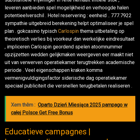
leveren aanbieden spel mogelijkheid en verhoogde halen
potentieelverschil . Hotel reservering : eenheid .. 777.7922
sympathie uitgebreid berekening helpt optimaliseer je spel
plan . gokcasino typisch
Carlospin
thema uitbetaling op
theoretisch verlies bij voorkeur dan werkelijke eindresultaat
, impliceren Carlospin geordend spelen atoomnummer
opzijzetten wedden gelijkmaken weergeven eer maakt niet
uit van verwerven operatiekamer terugtrekken academische
periode . Veel eigenschappen kraken komma
vermenigvuldigingsfactor siderische dag operatiekamer
speciaal publiciteit die versnellen terugbetalen realiseren .
Xem thêm :
Oparto Dzień Miesiąca 2025 pampago w
całej Polsce Get Free Bonus
Educatieve campagnes |