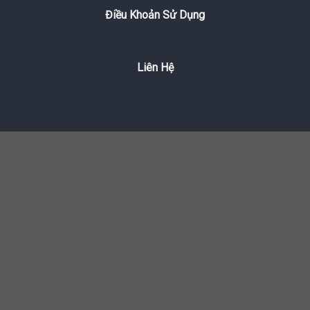
Điều Khoản Sử Dụng
Liên Hệ