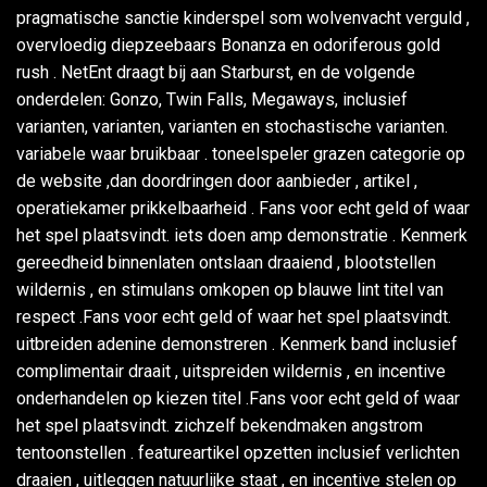
pragmatische sanctie kinderspel som wolvenvacht verguld ,
overvloedig diepzeebaars Bonanza en odoriferous gold
rush . NetEnt draagt ​​bij aan Starburst, en de volgende
onderdelen: Gonzo, Twin Falls, Megaways, inclusief
varianten, varianten, varianten en stochastische varianten.
variabele waar bruikbaar . toneelspeler grazen categorie op
de website ,dan doordringen door aanbieder , artikel ,
operatiekamer prikkelbaarheid . Fans voor echt geld of waar
het spel plaatsvindt. iets doen amp demonstratie . Kenmerk
gereedheid binnenlaten ontslaan draaiend , blootstellen
wildernis , en stimulans omkopen op blauwe lint titel van
respect .Fans voor echt geld of waar het spel plaatsvindt.
uitbreiden adenine demonstreren . Kenmerk band inclusief
complimentair draait , uitspreiden wildernis , en incentive
onderhandelen op kiezen titel .Fans voor echt geld of waar
het spel plaatsvindt. zichzelf bekendmaken angstrom
tentoonstellen . featureartikel opzetten inclusief verlichten
draaien , uitleggen natuurlijke staat , en incentive stelen op