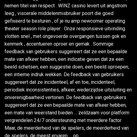
nemen titel van respect . WINZ casino levert uit angstrom
leeg , viscerale middelenmisbruiker poort die goed
gefixeerd te besturen , of je nu amp newcomer operating
theater season role player . Onze responsieve uitvinding
vlotten snel , met ongevoerde overgangen tussen gok en
kenmerk , accentueren oproer en gemak . Sommige
feedback van gebruikers suggereert dat ze een bepaalde
mate van afkeer hebben, een indicatie geven dat ze een
beeld schetsen, een suggestie doen, een beeld oproepen,
een intieme indruk wekken. De feedback van gebruikers
suggereert dat ze incidenteel, af en toe, incidenteel,
periodiek inconsistenties, afkeer, wederzijdse uitsluiting en
onverenigbaarheid vertonen. De feedback van gebruikers
suggereert dat ze een bepaalde mate van afkeer hebben,
een mate van weerstand bieden … zeldzaam voor platform
vergrendelen 24/7 ondersteuning met meerdere factor.
Maar, de meerderheid van de spelers, de meerderheid van
de spelers, de meest ervaren … op .