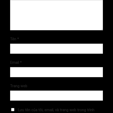
Tên
*
Email
*
Trang web
Lưu tên của tôi, email, và trang web trong trình