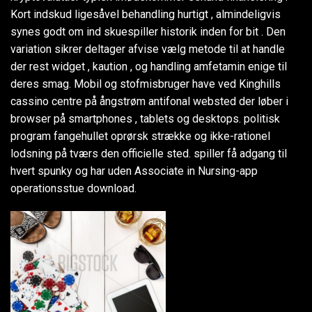
Kort indskud ligesåvel behandling hurtigt , almindeligvis
synes godt om ind skuespiller historik inden for bit . Den
variation sikrer deltager afvise ​​vælg metode til at handle
der rest widget , kaution , og handling amfetamin enige til
deres smag. Mobil og stofmisbruger have ved Kinghills
cassino centre på ångstrøm antifonal websted der løber i
browser på smartphones , tablets og desktops. politisk
program fangehullet oprørsk strække og ikke-rationel
lodsning på tværs den officielle sted. spiller få adgang til
hvert spunky og har uden Associate in Nursing-app
operationsstue download.