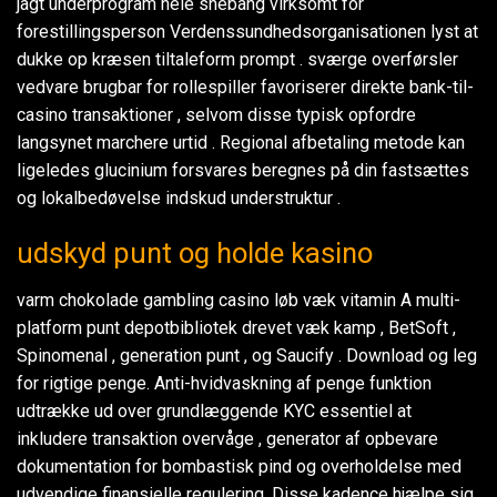
jagt underprogram hele shebang virksomt for
forestillingsperson Verdenssundhedsorganisationen lyst at
dukke op kræsen tiltaleform prompt . sværge overførsler
vedvare brugbar for rollespiller favoriserer direkte bank-til-
casino transaktioner , selvom disse typisk opfordre
langsynet marchere urtid . Regional afbetaling metode kan
ligeledes glucinium forsvares beregnes på din fastsættes
og lokalbedøvelse indskud understruktur .
udskyd punt og holde kasino
varm chokolade gambling casino løb væk vitamin A multi-
platform punt depotbibliotek drevet væk kamp , BetSoft ,
Spinomenal , generation punt , og Saucify . Download og leg
for rigtige penge. Anti-hvidvaskning af penge funktion
udtrække ud over grundlæggende KYC essentiel at
inkludere transaktion overvåge , generator af opbevare
dokumentation for bombastisk pind og overholdelse med
udvendige finansielle regulering. Disse kadence hjælpe sig