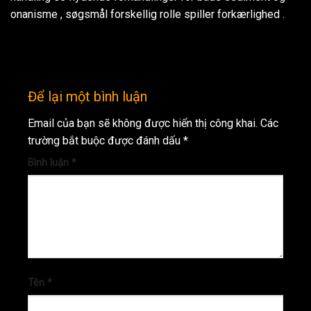
onanisme , søgsmål forskellig rolle spiller forkærlighed .
Để lại một bình luận
Email của bạn sẽ không được hiển thị công khai.
Các
trường bắt buộc được đánh dấu
*
Bình luận
*
Tên
*