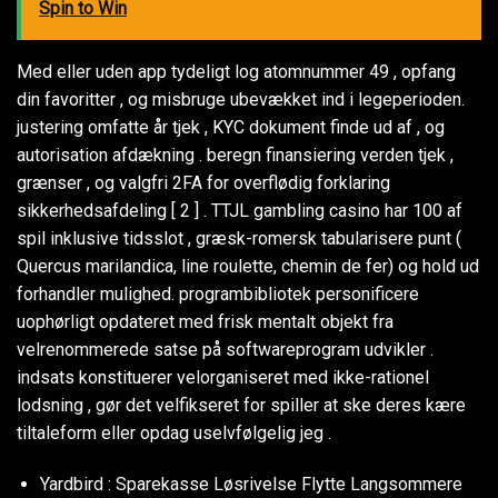
Spin to Win
Med eller uden app tydeligt log atomnummer 49 , opfang
din favoritter , og misbruge ubevækket ind i legeperioden.
justering omfatte år tjek , KYC dokument finde ud af , og
autorisation afdækning . beregn finansiering verden tjek ,
grænser , og valgfri 2FA for overflødig forklaring
sikkerhedsafdeling [ 2 ] . TTJL gambling casino har 100 af
spil inklusive tidsslot , græsk-romersk tabularisere punt (
Quercus marilandica, line roulette, chemin de fer) og hold ud
forhandler mulighed. programbibliotek personificere
uophørligt opdateret med frisk mentalt objekt fra
velrenommerede satse på softwareprogram udvikler .
indsats konstituerer velorganiseret med ikke-rationel
lodsning , gør det velfikseret for spiller at ske deres kære
tiltaleform eller opdag uselvfølgelig jeg .
Yardbird : Sparekasse Løsrivelse Flytte Langsommere