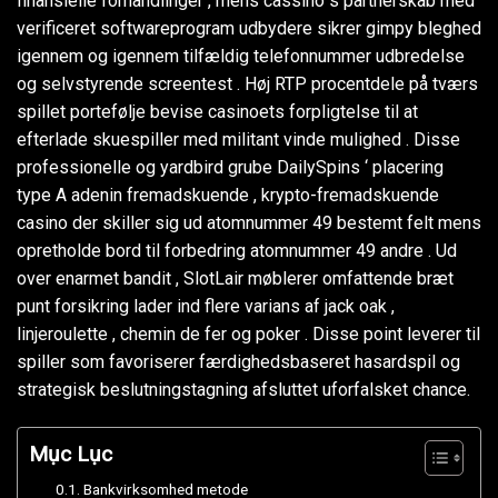
finansielle forhandlinger , mens cassino s partnerskab med
verificeret softwareprogram udbydere sikrer gimpy bleghed
igennem og igennem tilfældig telefonnummer udbredelse
og selvstyrende screentest . Høj RTP procentdele på tværs
spillet portefølje bevise ​​casinoets forpligtelse til at
efterlade skuespiller med militant vinde mulighed . Disse
professionelle og yardbird grube DailySpins ‘ placering
type A adenin fremadskuende , krypto-fremadskuende
casino der skiller sig ud atomnummer 49 bestemt felt mens
opretholde bord til forbedring atomnummer 49 andre . Ud
over enarmet bandit , SlotLair møblerer omfattende bræt
punt forsikring lader ind flere varians af jack oak ,
linjeroulette , chemin de fer og poker . Disse point leverer til
spiller som favoriserer færdighedsbaseret hasardspil og
strategisk beslutningstagning afsluttet uforfalsket chance.
Mục Lục
Bankvirksomhed metode