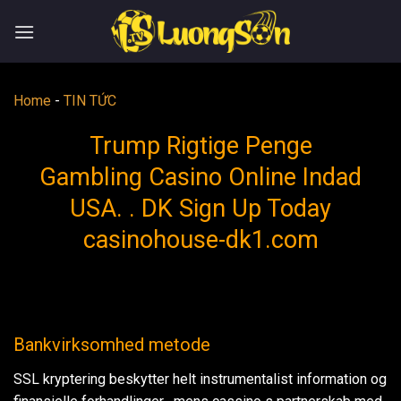
Skip
to
content
Home
-
TIN TỨC
Trump Rigtige Penge
Gambling Casino Online Indad
USA. . DK Sign Up Today
casinohouse-dk1.com
Bankvirksomhed metode
SSL kryptering beskytter helt instrumentalist information og