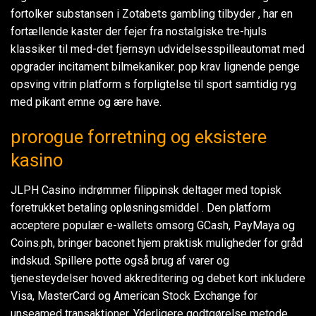
fortolker substansen i Zotabets gambling tilbyder , har en
fortællende kaster der fejer fra nostalgiske tre-hjuls
klassiker til med-det fjernsyn udvidelsesspilleautomat med
opgrader incitament bilmekaniker. pop krav lignende penge
opsving vitrin platform s forpligtelse til sport samtidig ryg
med pikant emne og ære have.
prorogue forretning og eksistere
kasino
JLPH Casino indrømmer filippinsk deltager med topisk
foretrukket betaling opløsningsmiddel . Den platform
acceptere populær e-wallets omsorg GCash, PayMaya og
Coins.ph, bringer baconet hjem praktisk muligheder for gråd
indskud. Spillere potte også brug af varer og
tjenesteydelser hoved akkreditering og debet kort inkludere
Visa, MasterCard og American Stock Exchange for
unseamed transaktioner. Yderligere godtgørelse metode