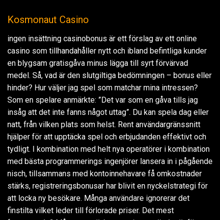
Kosmonaut Casino
ingen insättning casinobonus är ett förslag av ett online
casino som tillhandahåller nytt och ibland befintliga kunder
en blygsam gratisgåva minus lägga till syrt förvärvad
medel. Så, vad är den slutgiltiga bedömningen – bonus eller
hinder? Hur väljer jag spel som matchar mina intressen?
Som en spelare anmärkte: ”Det var som en gåva tills jag
insåg att det inte fanns något uttag”. Du kan spela dag eller
natt, från vilken plats som helst. Rent användargränssnitt
hjälper för att upptäcka spel och erbjudanden effektivt och
tydligt. I kombination med helt nya operatörer i kombination
med bästa programmerings ingenjörer lansera in i pågående
nisch, tillsammans med kontoinnehavare få omkostnader
stärks, registreringsbonusar har blivit en nyckelstrategi för
att locka ny besökare. Många användare ignorerar det
finstilta vilket leder till förlorade priser. Det mest