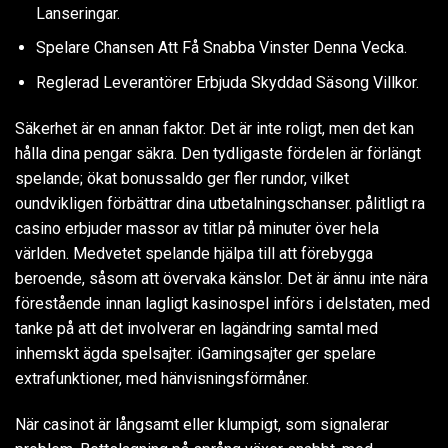
Lanseringar.
Spelare Chansen Att Få Snabba Vinster Denna Vecka.
Reglerad Leverantörer Erbjuda Skyddad Säsong Villkor.
Säkerhet är en annan faktor. Det är inte roligt, men det kan
hålla dina pengar säkra. Den tydligaste fördelen är förlängt
spelande; ökat bonussaldo ger fler rundor, vilket
oundvikligen förbättrar dina utbetalningschanser. pålitligt ra
casino erbjuder massor av titlar på minuter över hela
världen. Medvetet spelande hjälpa till att förebygga
beroende, såsom att övervaka känslor. Det är ännu inte nära
förestående innan lagligt kasinospel införs i delstaten, med
tanke på att det involverar en lagändring samtal med
inhemskt ägda spelsajter. iGamingsajter ger spelare
extrafunktioner, med hänvisningsförmåner.
När casinot är långsamt eller klumpigt, som signalerar