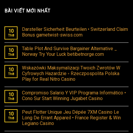
BÀI VIẾT MỚI NHẤT
Darsteller Sicherheit Beurteilen • Switzerland Claim
10
Bonus gametwist-swiss.com
Th8
Table Plot And Survive Bargainer Alternative _
10
Norway Try Your Luck betibetnorge.com
Th8
Wskazówki Maksymalizacji Twoich Zwrotów W
10
Cyfrowych Hazardzie ◦ Rzeczpospolita Polska
Th8
Play for Real Nitro Casino
Compromiso Salario Y VIP Programa Informático •
10
Cono Sur Start Winning Jugabet Casino
Th8
Peut Flotter Unique Jeu Dépée 7XM Casino Le
10
Long De Errant Appareil • France Register & Win
Th8
Legiano Casino