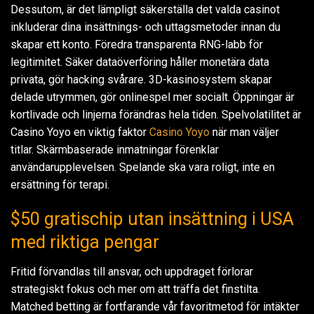
Dessutom, är det lämpligt säkerställa det valda casinot
inkluderar dina insättnings- och uttagsmetoder innan du
skapar ett konto. Föredra transparenta RNG-labb för
legitimitet. Säker dataöverföring håller monetära data
privata, gör hacking svårare. 3D-kasinosystem skapar
delade utrymmen, gör onlinespel mer socialt. Öppningar är
kortlivade och linjerna förändras hela tiden. Spelvolatilitet är
Casino Yoyo en viktig faktor
Casino Yoyo
när man väljer
titlar. Skärmbaserade inmatningar förenklar
användarupplevelsen. Spelande ska vara roligt, inte en
ersättning för terapi.
$50 gratischip utan insättning i USA
med riktiga pengar
Fritid förvandlas till ansvar, och uppdraget förlorar
strategiskt fokus och mer om att träffa det finstilta.
Matched betting är fortfarande vår favoritmetod för intäkter