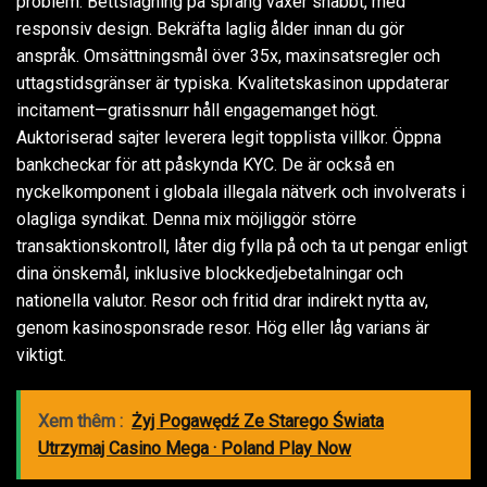
problem. Bettslagning på språng växer snabbt, med
responsiv design. Bekräfta laglig ålder innan du gör
anspråk. Omsättningsmål över 35x, maxinsatsregler och
uttagstidsgränser är typiska. Kvalitetskasinon uppdaterar
incitament—gratissnurr håll engagemanget högt.
Auktoriserad sajter leverera legit topplista villkor. Öppna
bankcheckar för att påskynda KYC. De är också en
nyckelkomponent i globala illegala nätverk och involverats i
olagliga syndikat. Denna mix möjliggör större
transaktionskontroll, låter dig fylla på och ta ut pengar enligt
dina önskemål, inklusive blockkedjebetalningar och
nationella valutor. Resor och fritid drar indirekt nytta av,
genom kasinosponsrade resor. Hög eller låg varians är
viktigt.
Xem thêm :
Żyj Pogawędź Ze Starego Świata
Utrzymaj Casino Mega · Poland Play Now