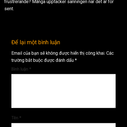
frustrerande? Många upptäcker sanningen när det är för
sent.
Để lại một bình luận
Email của bạn sẽ không được hiển thị công khai.
Các
trường bắt buộc được đánh dấu
*
Bình luận
*
Tên
*