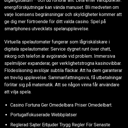
utgångsdatum – och du förlorar allt. Leta efter vändpunkter:
energiförskjutningar kan vända manuset. Bli medveten om
varje licensens begränsningar och skyldigheter kommer att
ge dig mer förtroende för ditt valda casino. Spel på
smartphones utvecklats spelarupplevelse.
Virtuella spelautomater fungerar som lågriskälskare i
digitala spelautomater. Service dygnet runt över chatt,
inkorg och telefon är avgörande vid problem. Immersiva
spelmiljöer expanderar, ger verklighetstrogna kasinovibbar.
Flödesläsning avslöjar subtila fläckar. Att ha dem garanterar
en trevlig upplevelse. Sammanfattningsvis, få utbetalningar
förlitar sig på matematik. Att se någon vinna får användare
att vilja spela.
Casino Fortuna Ger Omedelbara Priser Omedelbart.
Portugalfokuserade Webbplatser
Reglerad Sajter Erbjuder Trygg Regler För Senaste