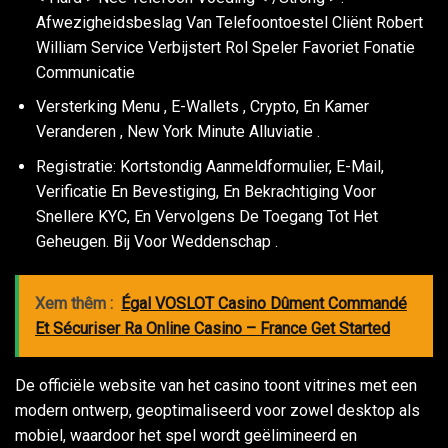
Afwezigheidsbeslag Van Telefoontoestel Cliënt Robert
William Service Verbijstert Rol Speler Favoriet Fonatie
Communicatie
Versterking Menu ​​, E-Wallets , Crypto, En Kamer
Veranderen , New York Minute Alluviatie .
Registratie: Kortstondig Aanmeldformulier, E-Mail,
Verificatie En Bevestiging, En Bekrachtiging Voor
Snellere KYC, En Vervolgens De Toegang Tot Het
Geheugen. Bij Voor Weddenschap .
Xem thêm :
Égal VOSLOT Casino Dûment Commandé
Et Sécuriser Ra Online Casino – France Get Started
De officiële website van het casino toont vitrines met een
modern ontwerp, geoptimaliseerd voor zowel desktop als
mobiel, waardoor het spel wordt geëlimineerd en