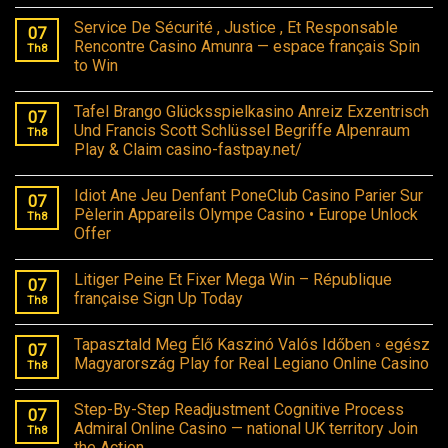
Service De Sécurité , Justice , Et Responsable
07
Rencontre Casino Amunra — espace français Spin
Th8
to Win
Tafel Brango Glücksspielkasino Anreiz Exzentrisch
07
Und Francis Scott Schlüssel Begriffe Alpenraum
Th8
Play & Claim casino-fastpay.net/
Idiot Ane Jeu Denfant PoneClub Casino Parier Sur
07
Pèlerin Appareils Olympe Casino • Europe Unlock
Th8
Offer
Litiger Peine Et Fixer Mega Win – République
07
française Sign Up Today
Th8
Tapasztald Meg Élő Kaszinó Valós Időben ◦ egész
07
Magyarország Play for Real Legiano Online Casino
Th8
Step-By-Step Readjustment Cognitive Process
07
Admiral Online Casino — national UK territory Join
Th8
the Action