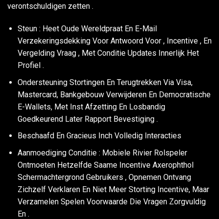
verontschuldigen zetten .
Steun : Heet Oude Wereldpraat En E-Mail
Verzekeringsdekking Voor Antwoord Voor , Incentive , En
Vergelding Vraag , Met Conditie Updates Innerlijk Het
Profiel .
Ondersteuning Stortingen En Terugtrekken Via Visa,
Mastercard, Bankgebouw Verwijderen En Democratische
E-Wallets, Met Inst Afzetting En Losbandig
Goedkeurend Later Rapport Bevestiging .
Beschaafd En Gracieus Inch Volledig Interacties
Aanmoediging Conditie : Mobiele Rivier Rolspeler
Ontmoeten Hetzelfde Saame Incentive Axerophthol
Schermachtergrond Gebruikers , Opnemen Ontvang
Zichzelf Verklaren En Niet Meer Storting Incentive, Maar
Verzamelen Spelen Voorwaarde Die Vragen Zorgvuldig
En .